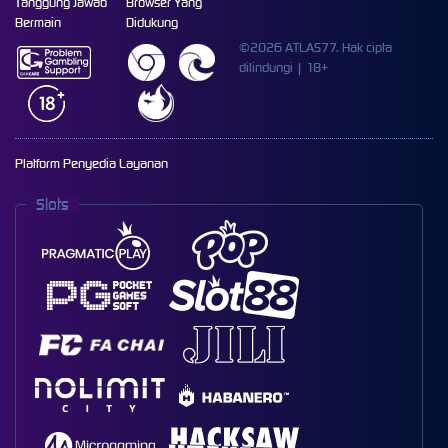
Tanggung Jawab
Browser Yang
Bermain
Didukung
©2026 ATLAS77. Hak cipta
dilindungi | 18+
Platform Penyedia Layanan
Slots