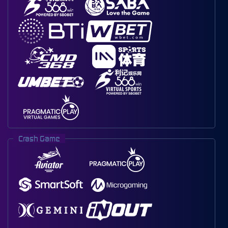
Crash Game