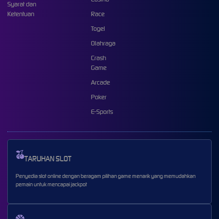
Syarat dan
Ketentuan
Race
Togel
Olahraga
Crash
Game
Arcade
Poker
E-Sports
TARUHAN SLOT
Penyedia slot online dengan beragam pilihan game menarik yang memudahkan
pemain untuk mencapai jackpot