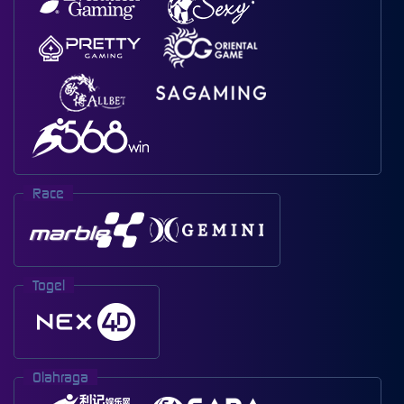
Race
Togel
Olahraga