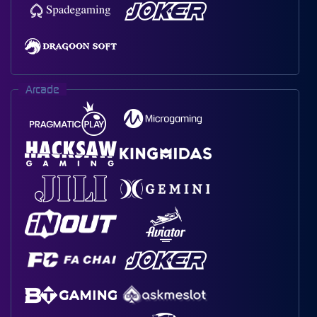
Arcade