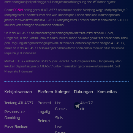
memenangkan jackpot hingga puluhan juta rupiah langsung bisa WD tanpa syarat.
Game
PG Slot
paling gacor di ATLAS77 antara lain adalah Mahjong Ways, Mahjong Ways 2,
Mahjong Wins 3 Scatter Hitam dan Wild Bandito patut anda coba untuk mendapatkan
jackpot maxwin termudah di ATLAS77. Mahjong Wins 3 scatter hitam menawarkan 50.000
kali lipat kemenangan dari taruhan anda loh!
Situs slot ATLAS77 berafiliasi dengan berbagai provider slot resmi seperti PG Slot,
Pragmatic, Jili dan Slot88 untuk memenuhi kebutuhan bermain game slot online anda. Tidak
perlu ragu lagi dengan berbagai provider ternama sudah bekerjasama dengan ATLAS77,
maka situs slot ATLAS77 bisa menjadi pilihan utama anda dalam memilih situs slot online
terpercaya di Indonesia.
Moto ATLAS77 adalah Situs Slot Super Gacor PG Slot Pragmatic Play! Jangan ragu dan
lakukan deposit segera di ATLAS77 untuk merasakan gacor maxwin bersama PG Slot
Pragmatic Indonesia!
Kebijaksanaan
Platform
Kategori
Dukungan
Komunitas
Tentang ATLAS77
Promosi
Hot
Atlas77
Games
ofc
Responsible
Loyalty
Gambling
Slots
Referral
Pusat Bantuan
Live
Casino