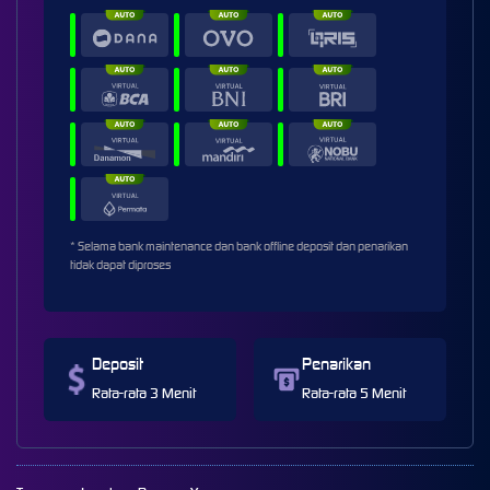
* Selama bank maintenance dan bank offline deposit dan penarikan
tidak dapat diproses
Deposit
Penarikan
Rata-rata 3 Menit
Rata-rata 5 Menit