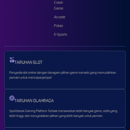
Crash
Game
Arcade
Poker
E-Sports
TARUHAN SLOT
Penyedia slot online dengan beragam pilihan game menarik yang memudahkan
pemain untuk mencapai jackpot
TARUHAN OLAHRAGA
Sportsbook Gaming Platform Terbaik menawarkan lebih banyak game, odds yang
lebih tinggi, dan menyediakan pilihan yang lebih banyak untuk pemain.