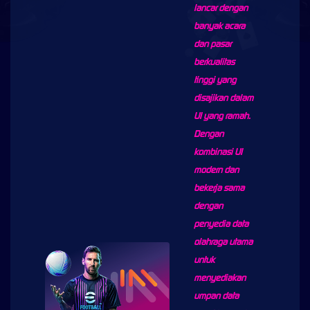
lancar dengan
banyak acara
dan pasar
berkualitas
tinggi yang
disajikan dalam
UI yang ramah.
Dengan
kombinasi UI
modern dan
bekerja sama
dengan
penyedia data
olahraga utama
untuk
menyediakan
umpan data