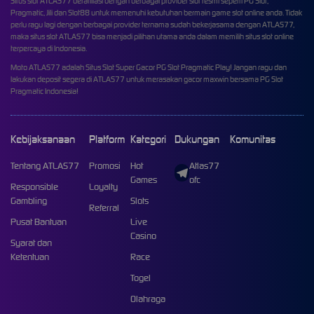
Situs slot ATLAS77 berafiliasi dengan berbagai provider slot resmi seperti PG Slot,
Pragmatic, Jili dan Slot88 untuk memenuhi kebutuhan bermain game slot online anda. Tidak
perlu ragu lagi dengan berbagai provider ternama sudah bekerjasama dengan ATLAS77,
maka situs slot ATLAS77 bisa menjadi pilihan utama anda dalam memilih situs slot online
terpercaya di Indonesia.
Moto ATLAS77 adalah Situs Slot Super Gacor PG Slot Pragmatic Play! Jangan ragu dan
lakukan deposit segera di ATLAS77 untuk merasakan gacor maxwin bersama PG Slot
Pragmatic Indonesia!
Kebijaksanaan
Platform
Kategori
Dukungan
Komunitas
Tentang ATLAS77
Promosi
Hot
Atlas77
Games
ofc
Responsible
Loyalty
Gambling
Slots
Referral
Pusat Bantuan
Live
Casino
Syarat dan
Ketentuan
Race
Togel
Olahraga