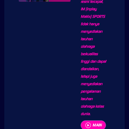
resmi tercepat,
IM (Inplay
Matrix) SPORTS
tidak hanya
menyediakan
taruhan
olahraga
berkualitas
tinggi dan dapat
diandalkan,
tetapi juga
menyediakan
pengalaman
taruhan
olahraga kelas
dunia.
MAIN