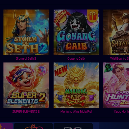
Storm of Seth 2
Goyang Gaib
Wild Bounty
SUPER ELEMENTS 2
Mahjong Wins Triple Pot
Kpop Hunte