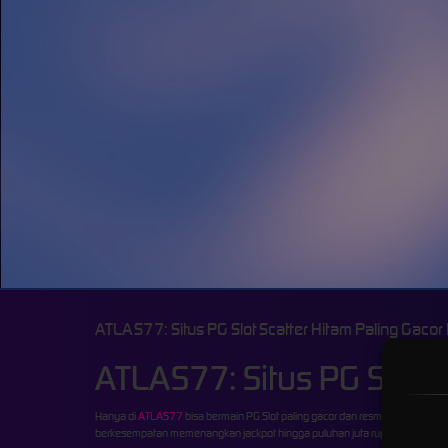
ne****z
IDR
4,955,000.00
Yakuza Honor
ne****z
IDR
4,676,100.00
Yakuza Honor
andri****f
IDR
2,587,600.00
Gates of Olympus 1000
k****2
IDR
670,720.00
Mahjong Wins 2
kikypr****9
IDR
401,200.00
Joker's Jewels
ATLAS77: Situs PG Slot Scatter Hitam Paling Gacor
ATLAS77: Situs PG Slot S
Hanya di
ATLAS77
bisa bermain PG Slot paling gacor dan resmi Indonesia. 
berkesempatan memenangkan jackpot hingga puluhan juta rupiah langsung b