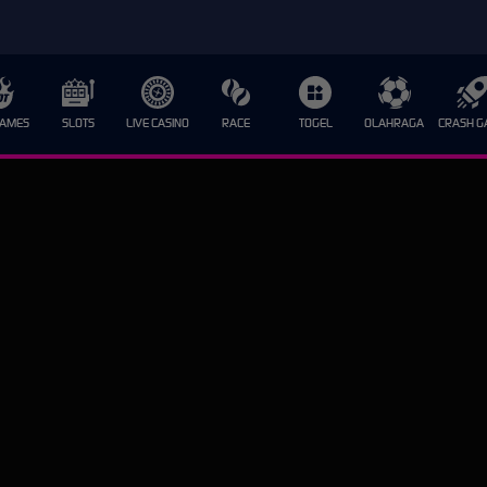
GAMES
SLOTS
LIVE CASINO
RACE
TOGEL
OLAHRAGA
CRASH 