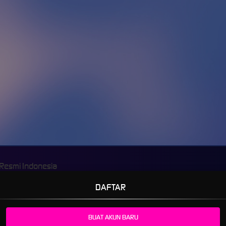
 Resmi Indonesia
catter Hitam Paling Gacor Resm
DAFTAR
Rasakan sensasi bermain memenangkan jackpot slot gacor situs slot resmi ATLAS77. Bermodalkan 
BUAT AKUN BARU
isa WD tanpa syarat.