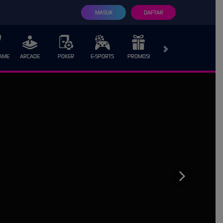
MASUK
DAFTAR
GAME
ARCADE
POKER
E-SPORTS
PROMOSI