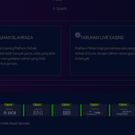
E-Sports
UHAN OLAHRAGA
TARUHAN LIVE KASINO
k Gaming Platform Terbaik
Platform Pilihan bagi perusahaan-perusah
an lebih banyak game, odds yang lebih
terbaik di dunia, dengan pilihan variasi gam
an menyediakan pilihan yang lebih
terbanyak
ntuk pemain.
 tidak dapat diproses