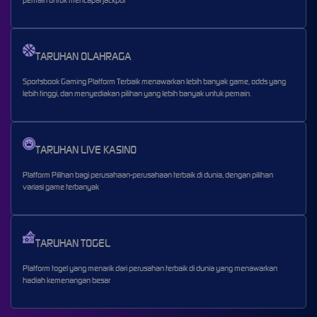
TARUHAN OLAHRAGA
Sportsbook Gaming Platform Terbaik menawarkan lebih banyak game, odds yang
lebih tinggi, dan menyediakan pilihan yang lebih banyak untuk pemain.
TARUHAN LIVE KASINO
Platform Pilihan bagi perusahaan-perusahaan terbaik di dunia, dengan pilihan
variasi game terbanyak
TARUHAN TOGEL
Platform togel yang menarik dari perusahan terbaik di dunia yang menawarkan
hadiah kemenangan besar